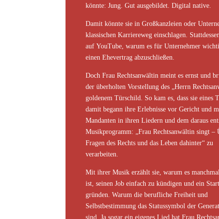
könnte: Jung. Gut ausgebildet. Digital native.
Damit könnte sie in Großkanzleien oder Unter
klassischen Karriereweg einschlagen. Stattdessen
auf YouTube, warum es für Unternehmer wichti
einen Ehevertrag abzuschließen.
Doch Frau Rechtsanwältin meint es ernst und br
der überholten Vorstellung des „Herrn Rechtsan
goldenem Türschild. So kam es, dass sie eines 
damit begann ihre Erlebnisse vor Gericht und m
Mandanten in ihren Liedern und dem daraus ent
Musikprogramm: „Frau Rechtsanwältin singt – 
Fragen des Rechts und das Leben dahinter“ zu
verarbeiten.
Mit ihrer Musik erzählt sie, warum es manchmal
ist, seinen Job einfach zu kündigen und ein Sta
gründen. Warum die berufliche Freiheit und
Selbstbestimmung das Statussymbol der Genera
sind. Ja sogar ein eigenes Lied hat Frau Rechtsa