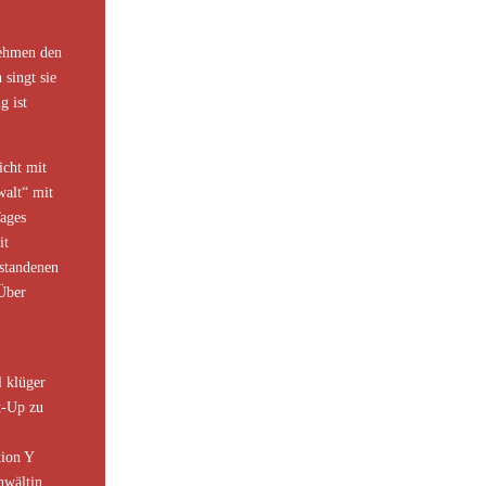
nehmen den
 singt sie
g ist
icht mit
walt“ mit
Tages
it
standenen
Über
 klüger
rt-Up zu
tion Y
nwältin