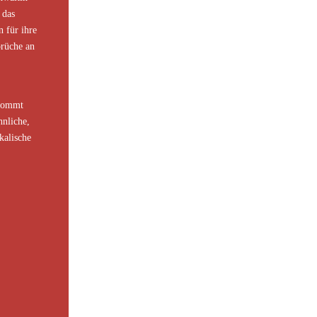
 das
 für ihre
rüche an
ekommt
hnliche,
kalische