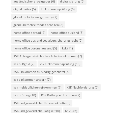
ausländischer arbeitgeber
(6)
digitalisierung
(6)
digital native
(5)
Einkommensprüfung
(6)
global mobility law germany
(7)
grenzüberschreitendes arbeiten
(8)
home office abroad
(7)
home office ausland
(5)
home office ausland sozialversicherungsrecht
(5)
home office corona ausland
(5)
ksk
(11)
KSK Anfrage tatsächliches Arbeitseinkommen
(7)
ksk bußgeld
(7)
ksk einkommensprüfung
(13)
KSK Einkommen zu niedrig geschätzt
(8)
ksk einkommen ändern
(7)
ksk meldepflichten einkommen
(7)
KSK Nachforderung
(7)
ksk prüfung
(10)
KSK Prüfung einkommen
(7)
KSK und gewerbliche Nebeneinkünfte
(5)
KSK und gewerbliche Tätigkeit
(6)
KSVG
(6)