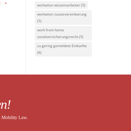
2
»
workation wissensarbeiter
(5)
workation zusatzvereinbarung
(5)
work from home
sozialversicherungsrecht
(5)
zu gering gemeldete Einkünfte
(6)
en!
l Mobility Law.