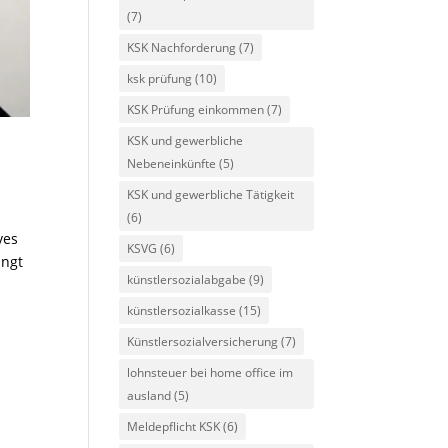
(7)
KSK Nachforderung
(7)
ksk prüfung
(10)
KSK Prüfung einkommen
(7)
KSK und gewerbliche
Nebeneinkünfte
(5)
KSK und gewerbliche Tätigkeit
(6)
ves
KSVG
(6)
ingt
künstlersozialabgabe
(9)
künstlersozialkasse
(15)
Künstlersozialversicherung
(7)
lohnsteuer bei home office im
ausland
(5)
Meldepflicht KSK
(6)