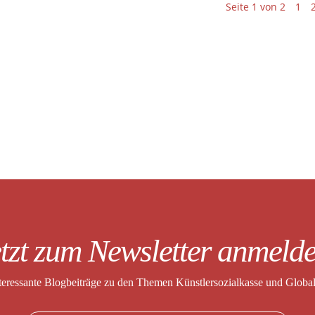
Seite 1 von 2
1
tzt zum Newsletter anmeld
nteressante Blogbeiträge zu den Themen
Künstlersozialkasse und Globa