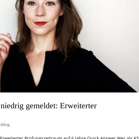
edrig gemeldet: Erweiterter
tsblog
rweiterter Prüfungszeitraum auf 6 Jahre Quick Answer Wer als K