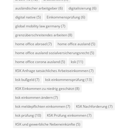
ausländischer arbeitgeber
(6)
digitalisierung
(6)
digital native
(5)
Einkommensprüfung
(6)
global mobility law germany
(7)
grenzüberschreitendes arbeiten
(8)
home office abroad
(7)
home office ausland
(5)
home office ausland sozialversicherungsrecht
(5)
home office corona ausland
(5)
ksk
(11)
KSK Anfrage tatsächliches Arbeitseinkommen
(7)
ksk bußgeld
(7)
ksk einkommensprüfung
(13)
KSK Einkommen zu niedrig geschätzt
(8)
ksk einkommen ändern
(7)
ksk meldepflichten einkommen
(7)
KSK Nachforderung
(7)
ksk prüfung
(10)
KSK Prüfung einkommen
(7)
KSK und gewerbliche Nebeneinkünfte
(5)