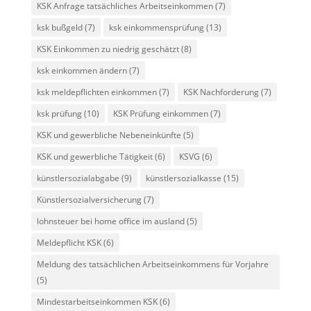
KSK Anfrage tatsächliches Arbeitseinkommen
(7)
ksk bußgeld
(7)
ksk einkommensprüfung
(13)
KSK Einkommen zu niedrig geschätzt
(8)
ksk einkommen ändern
(7)
ksk meldepflichten einkommen
(7)
KSK Nachforderung
(7)
ksk prüfung
(10)
KSK Prüfung einkommen
(7)
KSK und gewerbliche Nebeneinkünfte
(5)
KSK und gewerbliche Tätigkeit
(6)
KSVG
(6)
künstlersozialabgabe
(9)
künstlersozialkasse
(15)
Künstlersozialversicherung
(7)
lohnsteuer bei home office im ausland
(5)
Meldepflicht KSK
(6)
Meldung des tatsächlichen Arbeitseinkommens für Vorjahre
(5)
Mindestarbeitseinkommen KSK
(6)