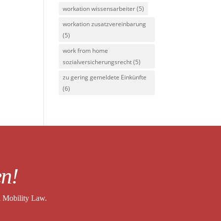
workation wissensarbeiter
(5)
workation zusatzvereinbarung
(5)
work from home
sozialversicherungsrecht
(5)
zu gering gemeldete Einkünfte
(6)
en!
l Mobility Law.