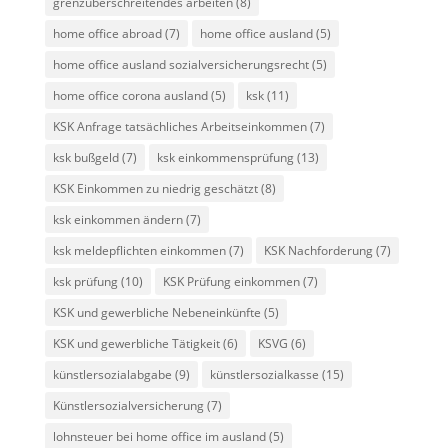
grenzüberschreitendes arbeiten
(8)
home office abroad
(7)
home office ausland
(5)
home office ausland sozialversicherungsrecht
(5)
home office corona ausland
(5)
ksk
(11)
KSK Anfrage tatsächliches Arbeitseinkommen
(7)
ksk bußgeld
(7)
ksk einkommensprüfung
(13)
KSK Einkommen zu niedrig geschätzt
(8)
ksk einkommen ändern
(7)
ksk meldepflichten einkommen
(7)
KSK Nachforderung
(7)
ksk prüfung
(10)
KSK Prüfung einkommen
(7)
KSK und gewerbliche Nebeneinkünfte
(5)
KSK und gewerbliche Tätigkeit
(6)
KSVG
(6)
künstlersozialabgabe
(9)
künstlersozialkasse
(15)
Künstlersozialversicherung
(7)
lohnsteuer bei home office im ausland
(5)