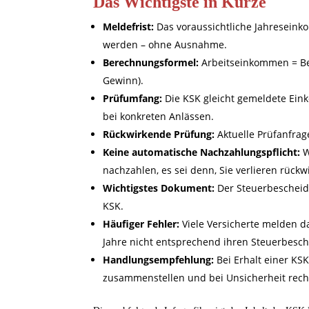
Das Wichtigste in Kürze
Meldefrist:
Das voraussichtliche Jahresein
werden – ohne Ausnahme.
Berechnungsformel:
Arbeitseinkommen = Be
Gewinn).
Prüfumfang:
Die KSK gleicht gemeldete Ein
bei konkreten Anlässen.
Rückwirkende Prüfung:
Aktuelle Prüfanfra
Keine automatische Nachzahlungspflicht:
W
nachzahlen, es sei denn, Sie verlieren rückw
Wichtigstes Dokument:
Der Steuerbescheid 
KSK.
Häufiger Fehler:
Viele Versicherte melden d
Jahre nicht entsprechend ihren Steuerbesc
Handlungsempfehlung:
Bei Erhalt einer KS
zusammenstellen und bei Unsicherheit recht