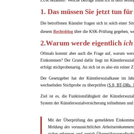
EUR bezahlen? Welche Beträge muss ich in dem beilie
1. Das müssen Sie jetzt tun fü
Die betroffenen Künstler fragen sich in solch einer Si
diesem
Rechtsblog
über die KSK-Prüfung gegeben, wes
2.Warum werde eigentlich
ich
Oftmals kommt aber auch die Frage auf, warum wer
Einkommen? Der Grund dafür liegt im Künstlersozialv
erfolgt stichprobenartig. An sich ist es also ein reiner Z
Der Gesetzgeber hat der Künstlersozialkasse im Ja
wechselnden Stichprobe zu überprüfen
(S.8, BT-DRs. 
Ziel ist es, die Funktionsfähigkeit der Künstlersozi
System der Künstlersozialversicherung teilnehmen und 
Mit der Überprüfung des gemeldeten Einkomme
Meldung des voraussichtlichen Arbeitseinkommens
sicher erkennen und gezielt Überprüfungsmaßna