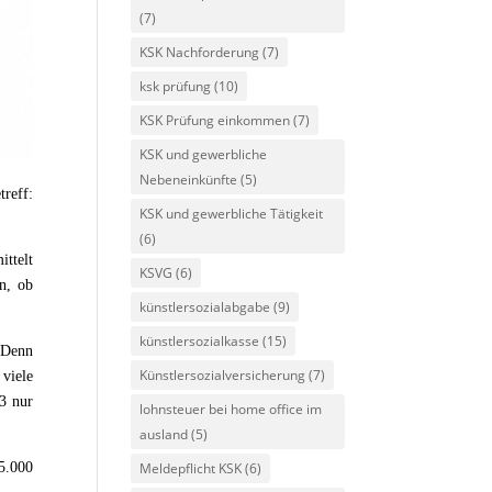
(7)
KSK Nachforderung
(7)
ksk prüfung
(10)
KSK Prüfung einkommen
(7)
KSK und gewerbliche
Nebeneinkünfte
(5)
reff:
KSK und gewerbliche Tätigkeit
(6)
ttelt
KSVG
(6)
n, ob
künstlersozialabgabe
(9)
künstlersozialkasse
(15)
. Denn
Künstlersozialversicherung
(7)
viele
23 nur
lohnsteuer bei home office im
ausland
(5)
Meldepflicht KSK
(6)
5.000