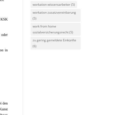
workation wissensarbeiter
(5)
workation zusatzvereinbarung
(5)
r KSK
work from home
sozialversicherungsrecht
(5)
 oder
zu gering gemeldete Einkünfte
(6)
on in
ei den
 Kunst