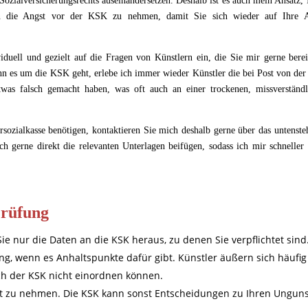
Sozialversicherungsrechts auseinandersetzen. Deshalb ist es auch mein Ansatz,
en die Angst vor der KSK zu nehmen, damit Sie sich wieder auf Ihre A
duell und gezielt auf die Fragen von Künstlern ein, die Sie mir gerne berei
nn es um die KSK geht, erlebe ich immer wieder Künstler die bei Post von de
etwas falsch gemacht haben, was oft auch an einer trockenen, missverständl
sozialkasse benötigen, kontaktieren Sie mich deshalb gerne über das untenste
 gerne direkt die relevanten Unterlagen beifügen, sodass ich mir schneller 
Prüfung
ie nur die Daten an die KSK heraus, zu denen Sie verpflichtet sind
ung, wenn es Anhaltspunkte dafür gibt. Künstler äußern sich häufig
tsch der KSK nicht einordnen können.
nst zu nehmen. Die KSK kann sonst Entscheidungen zu Ihren Ungun