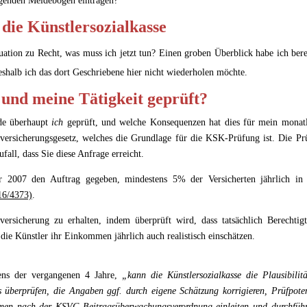
genden Meldebogen eintragen?
r die Künstlersozialkasse
tuation zu Recht, was muss ich jetzt tun? Einen groben Überblick habe ich bere
halb ich das dort Geschriebene hier nicht wiederholen möchte.
und meine Tätigkeit geprüft?
de überhaupt
ich
geprüft, und welche Konsequenzen hat dies für mein monatl
ersicherungsgesetz, welches die Grundlage für die KSK-Prüfung ist. Die Pr
ufall, dass Sie diese Anfrage erreicht.
hr 2007 den Auftrag gegeben, mindestens 5% der Versicherten jährlich in 
16/4373)
.
alversicherung zu erhalten, indem überprüft wird, dass tatsächlich Berechtig
die Künstler ihr Einkommen jährlich auch realistisch einschätzen.
ns der vergangenen 4 Jahre,
„kann die Künstlersozialkasse die Plausibilit
 überprüfen, die Angaben ggf. durch eigene Schätzung korrigieren, Prüfpoten
hmen nach der KSVG-Beitragsüberwachungsverordnung einleiten und durchfüh