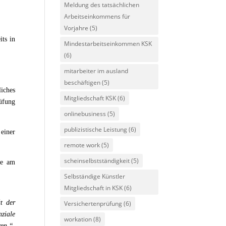
Meldung des tatsächlichen
Arbeitseinkommens für
Vorjahre
(5)
its in
Mindestarbeitseinkommen KSK
(6)
mitarbeiter im ausland
beschäftigen
(5)
iches
Mitgliedschaft KSK
(6)
üfung
onlinebusiness
(5)
publizistische Leistung
(6)
einer
remote work
(5)
scheinselbstständigkeit
(5)
te am
Selbständige Künstler
Mitgliedschaft in KSK
(6)
ät der
Versichertenprüfung
(6)
ziale
workation
(8)
ren.“