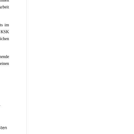
 Ihnen
rbeit
ts im
r KSK
ichen
hende
einen
.
sten