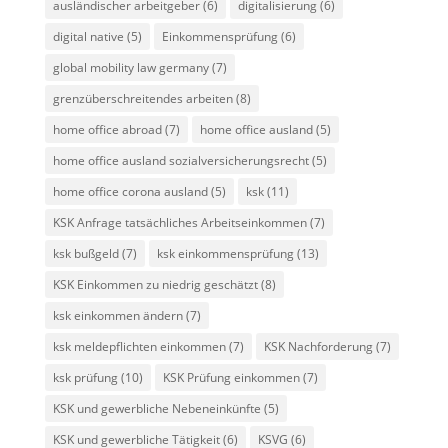
ausländischer arbeitgeber
(6)
digitalisierung
(6)
digital native
(5)
Einkommensprüfung
(6)
global mobility law germany
(7)
grenzüberschreitendes arbeiten
(8)
home office abroad
(7)
home office ausland
(5)
home office ausland sozialversicherungsrecht
(5)
home office corona ausland
(5)
ksk
(11)
KSK Anfrage tatsächliches Arbeitseinkommen
(7)
ksk bußgeld
(7)
ksk einkommensprüfung
(13)
KSK Einkommen zu niedrig geschätzt
(8)
ksk einkommen ändern
(7)
ksk meldepflichten einkommen
(7)
KSK Nachforderung
(7)
ksk prüfung
(10)
KSK Prüfung einkommen
(7)
KSK und gewerbliche Nebeneinkünfte
(5)
KSK und gewerbliche Tätigkeit
(6)
KSVG
(6)