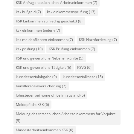
KSK Anfrage tatsächliches Arbeitseinkommen
(7)
ksk bußgeld
(7)
ksk einkommensprüfung
(13)
KSK Einkommen zu niedrig geschätzt
(8)
ksk einkommen ändern
(7)
ksk meldepflichten einkommen
(7)
KSK Nachforderung
(7)
ksk prüfung
(10)
KSK Prüfung einkommen
(7)
KSK und gewerbliche Nebeneinkünfte
(5)
KSK und gewerbliche Tätigkeit
(6)
KSVG
(6)
künstlersozialabgabe
(9)
künstlersozialkasse
(15)
Künstlersozialversicherung
(7)
lohnsteuer bei home office im ausland
(5)
Meldepflicht KSK
(6)
Meldung des tatsächlichen Arbeitseinkommens für Vorjahre
(5)
Mindestarbeitseinkommen KSK
(6)