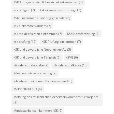
KSK Anfrage tatsächliches Arbeitseinkommen
(7)
ksk bußgeld
(7)
ksk einkommensprüfung
(13)
KSK Einkommen zu niedrig geschätzt
(8)
ksk einkommen ändern
(7)
ksk meldepflichten einkommen
(7)
KSK Nachforderung
(7)
ksk prüfung
(10)
KSK Prüfung einkommen
(7)
KSK und gewerbliche Nebeneinkünfte
(5)
KSK und gewerbliche Tätigkeit
(6)
KSVG
(6)
künstlersozialabgabe
(9)
künstlersozialkasse
(15)
Künstlersozialversicherung
(7)
lohnsteuer bei home office im ausland
(5)
Meldepflicht KSK
(6)
Meldung des tatsächlichen Arbeitseinkommens für Vorjahre
(5)
Mindestarbeitseinkommen KSK
(6)