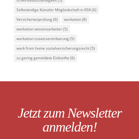
scheinselbstständigkeit
(5)
Selbständige Künstler Mitgliedschaft in KSK
(6)
Versichertenprüfung
(6)
workation
(8)
workation wissensarbeiter
(5)
workation zusatzvereinbarung
(5)
work from home sozialversicherungsrecht
(5)
zu gering gemeldete Einkünfte
(6)
Jetzt zum Newsletter
anmelden!