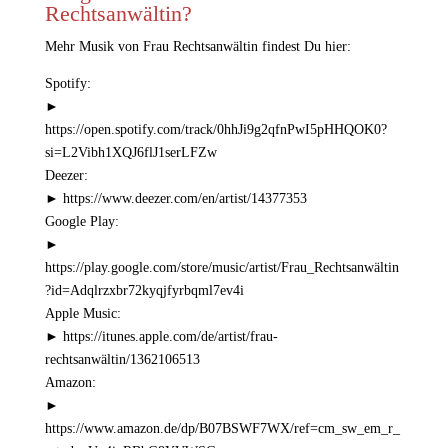
Rechtsanwältin?
Mehr Musik von Frau Rechtsanwältin findest Du hier:
Spotify:
►
https://open.spotify.com/track/0hhJi9g2qfnPwI5pHHQOK0?
si=L2Vibh1XQJ6flJ1serLFZw
Deezer:
►
https://www.deezer.com/en/artist/14377353
Google Play:
►
https://play.google.com/store/music/artist/Frau_Rechtsanwältin
?id=Adqlrzxbr72kyqjfyrbqml7ev4i
Apple Music:
►
https://itunes.apple.com/de/artist/frau-
rechtsanwältin/1362106513
Amazon:
►
https://www.amazon.de/dp/B07BSWF7WX/ref=cm_sw_em_r_