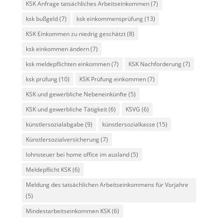
KSK Anfrage tatsächliches Arbeitseinkommen
(7)
ksk bußgeld
(7)
ksk einkommensprüfung
(13)
KSK Einkommen zu niedrig geschätzt
(8)
ksk einkommen ändern
(7)
ksk meldepflichten einkommen
(7)
KSK Nachforderung
(7)
ksk prüfung
(10)
KSK Prüfung einkommen
(7)
KSK und gewerbliche Nebeneinkünfte
(5)
KSK und gewerbliche Tätigkeit
(6)
KSVG
(6)
künstlersozialabgabe
(9)
künstlersozialkasse
(15)
Künstlersozialversicherung
(7)
lohnsteuer bei home office im ausland
(5)
Meldepflicht KSK
(6)
Meldung des tatsächlichen Arbeitseinkommens für Vorjahre
(5)
Mindestarbeitseinkommen KSK
(6)